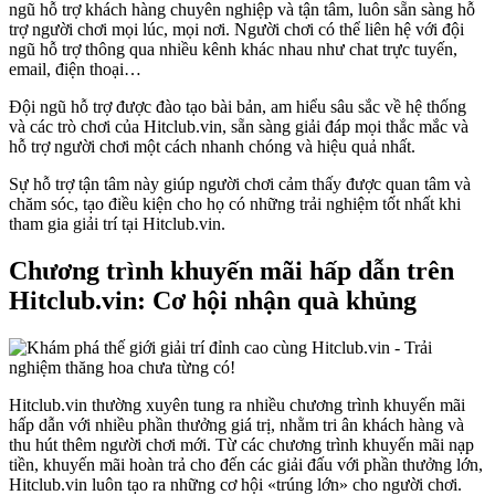
ngũ hỗ trợ khách hàng chuyên nghiệp và tận tâm, luôn sẵn sàng hỗ
trợ người chơi mọi lúc, mọi nơi. Người chơi có thể liên hệ với đội
ngũ hỗ trợ thông qua nhiều kênh khác nhau như chat trực tuyến,
email, điện thoại…
Đội ngũ hỗ trợ được đào tạo bài bản, am hiểu sâu sắc về hệ thống
và các trò chơi của Hitclub.vin, sẵn sàng giải đáp mọi thắc mắc và
hỗ trợ người chơi một cách nhanh chóng và hiệu quả nhất.
Sự hỗ trợ tận tâm này giúp người chơi cảm thấy được quan tâm và
chăm sóc, tạo điều kiện cho họ có những trải nghiệm tốt nhất khi
tham gia giải trí tại Hitclub.vin.
Chương trình khuyến mãi hấp dẫn trên
Hitclub.vin: Cơ hội nhận quà khủng
Hitclub.vin thường xuyên tung ra nhiều chương trình khuyến mãi
hấp dẫn với nhiều phần thưởng giá trị, nhằm tri ân khách hàng và
thu hút thêm người chơi mới. Từ các chương trình khuyến mãi nạp
tiền, khuyến mãi hoàn trả cho đến các giải đấu với phần thưởng lớn,
Hitclub.vin luôn tạo ra những cơ hội «trúng lớn» cho người chơi.