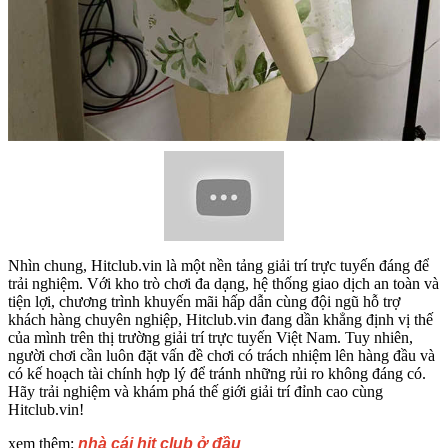
Nhìn chung, Hitclub.vin là một nền tảng giải trí trực tuyến đáng để
trải nghiệm. Với kho trò chơi đa dạng, hệ thống giao dịch an toàn và
tiện lợi, chương trình khuyến mãi hấp dẫn cùng đội ngũ hỗ trợ
khách hàng chuyên nghiệp, Hitclub.vin đang dần khẳng định vị thế
của mình trên thị trường giải trí trực tuyến Việt Nam. Tuy nhiên,
người chơi cần luôn đặt vấn đề chơi có trách nhiệm lên hàng đầu và
có kế hoạch tài chính hợp lý để tránh những rủi ro không đáng có.
Hãy trải nghiệm và khám phá thế giới giải trí đỉnh cao cùng
Hitclub.vin!
xem thêm:
nhà cái hit club ở đầu