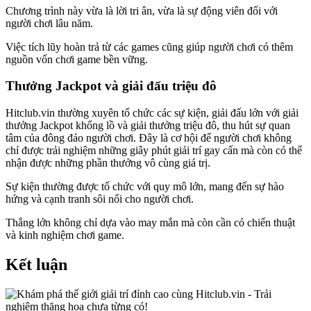
Chương trình này vừa là lời tri ân, vừa là sự động viên đối với
người chơi lâu năm.
Việc tích lũy hoàn trả từ các games cũng giúp người chơi có thêm
nguồn vốn chơi game bền vững.
Thưởng Jackpot và giải đấu triệu đô
Hitclub.vin thường xuyên tổ chức các sự kiện, giải đấu lớn với giải
thưởng Jackpot khổng lồ và giải thưởng triệu đô, thu hút sự quan
tâm của đông đảo người chơi. Đây là cơ hội để người chơi không
chỉ được trải nghiệm những giây phút giải trí gay cấn mà còn có thể
nhận được những phần thưởng vô cùng giá trị.
Sự kiện thường được tổ chức với quy mô lớn, mang đến sự hào
hứng và cạnh tranh sôi nổi cho người chơi.
Thắng lớn không chỉ dựa vào may mắn mà còn cần có chiến thuật
và kinh nghiệm chơi game.
Kết luận