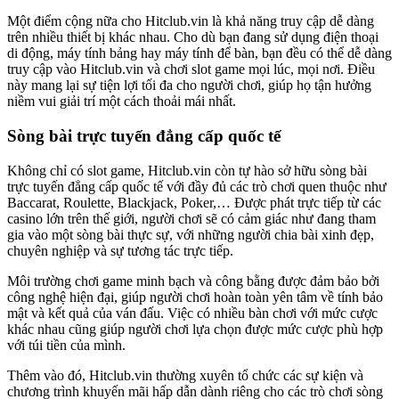
Một điểm cộng nữa cho Hitclub.vin là khả năng truy cập dễ dàng
trên nhiều thiết bị khác nhau. Cho dù bạn đang sử dụng điện thoại
di động, máy tính bảng hay máy tính để bàn, bạn đều có thể dễ dàng
truy cập vào Hitclub.vin và chơi slot game mọi lúc, mọi nơi. Điều
này mang lại sự tiện lợi tối đa cho người chơi, giúp họ tận hưởng
niềm vui giải trí một cách thoải mái nhất.
Sòng bài trực tuyến đẳng cấp quốc tế
Không chỉ có slot game, Hitclub.vin còn tự hào sở hữu sòng bài
trực tuyến đẳng cấp quốc tế với đầy đủ các trò chơi quen thuộc như
Baccarat, Roulette, Blackjack, Poker,… Được phát trực tiếp từ các
casino lớn trên thế giới, người chơi sẽ có cảm giác như đang tham
gia vào một sòng bài thực sự, với những người chia bài xinh đẹp,
chuyên nghiệp và sự tương tác trực tiếp.
Môi trường chơi game minh bạch và công bằng được đảm bảo bởi
công nghệ hiện đại, giúp người chơi hoàn toàn yên tâm về tính bảo
mật và kết quả của ván đấu. Việc có nhiều bàn chơi với mức cược
khác nhau cũng giúp người chơi lựa chọn được mức cược phù hợp
với túi tiền của mình.
Thêm vào đó, Hitclub.vin thường xuyên tổ chức các sự kiện và
chương trình khuyến mãi hấp dẫn dành riêng cho các trò chơi sòng