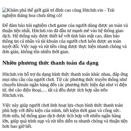
Để đảm bảo trải nghiệm chơi game của người dùng được an toàn và
thuận tiện nhất, Hitclub.vin đã đầu tư mạnh mẽ vào hệ thống giao
dịch. Hệ thống này được thiết kế với tính bảo mật cao, đảm bảo
thông tin cá nhân và tài khoản của người chơi luôn được an toàn
tuyệt đối. Việc nạp và rút tiền cũng được thực hiện nhanh chóng và
đơn giản, không tốn nhiều thời gian.
Nhiều phương thức thanh toán đa dạng
Hitclub.vin hỗ trợ đa dạng hình thức thanh toán khác nhau, đáp ứng
mọi nhu cầu của người chơi. Từ các phương thức truyền thống như
chuyển khoản ngân hàng đến các phương thức hiện đại như ví điện
tử, thẻ cào điện thoại,… tất cả đều được tích hợp sẵn trên
Hitclub.vin.
Việc này giúp người chơi linh hoạt lựa chọn hình thức thanh toán
phù hợp với điều kiện của mình, tiết kiệm thời gian và công sức.
Hơn nữa, hệ thống giao dịch được tích hợp với nhiều ngân hàng
lớn, giúp quá trình nạp và rút tiền diễn ra nhanh chóng và thuận tiện
hơn bao giờ hết.