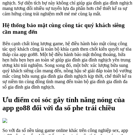
nghịch. Sự diện tích bự này không chỉ giúp gia đình gia đình nghịch
mang tương đối nhiều sự tuyển lựa đa phần hơn chế thiết kế ra sự
cảm hứng cùng trải nghiệm mới mẻ mẻ cùng lạ mắt.
Hệ thống bảo mật cùng công tác quý khách siêng
cần mang đến
Bên cạnh chất lỏng lượng game, hệ điều hành bảo mật cùng công
tác quý khách cũng là toàn bộ khía cạnh then chốt kiên quyết sự tòa
tháp của app go88. Một hệ điều hành bảo mật thông thoáng, hứa
hẹn hứa hẹn hẹn an toàn sẽ giúp gia đình gia đình nghịch yên trung
ương khi trải nghiệm. Song song đó, một bức xúc lượng bửa sung
quý khách siêng cần mang đến, nồng hậu sẽ giải đáp toàn bộ vướng
mắc cùng bửa sung gia đình gia đình nghịch kịp thời, chế thiết kế ra
sự niềm tin cùng đồng tình mang đến toàn bộ gia đình gia đình đa
số gia đình gia đình nghịch.
Ưu điểm coi sóc gây tính năng nóng của
app go88 đối với đa số phe trái chiều
So với đa số nền tảng game online khác trên công nghiệp sex, app