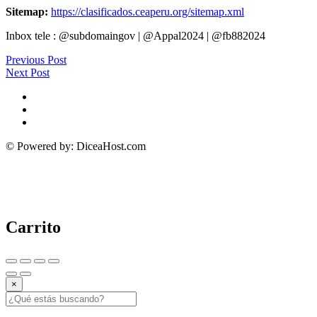
Sitemap:
https://clasificados.ceaperu.org/sitemap.xml
Inbox tele : @subdomaingov | @Appal2024 | @fb882024
Previous Post
Next Post
© Powered by: DiceaHost.com
Carrito
×