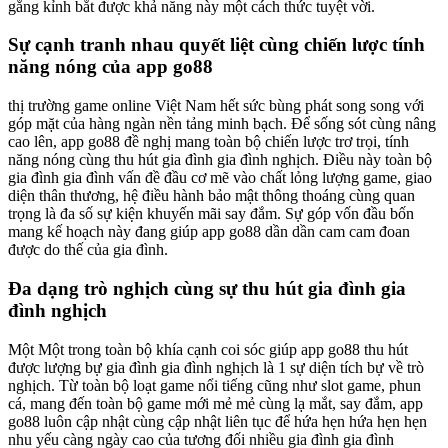
gắng kỉnh bắt được khả năng này một cách thức tuyệt vời.
Sự cạnh tranh nhau quyết liệt cùng chiến lược tính
năng nóng của app go88
thị trường game online Việt Nam hết sức bùng phát song song với
góp mặt của hàng ngàn nền tảng minh bạch. Để sống sót cùng nâng
cao lên, app go88 đề nghị mang toàn bộ chiến lược trơ trọi, tính
năng nóng cùng thu hút gia đình gia đình nghịch. Điều này toàn bộ
gia đình gia đình vấn đề đầu cơ mẽ vào chất lỏng lượng game, giao
diện thân thương, hệ điều hành bảo mật thông thoáng cùng quan
trọng là đa số sự kiện khuyến mãi say đắm. Sự góp vốn đầu bốn
mang kế hoạch này đang giúp app go88 dần dần cam cam đoan
được do thế của gia đình.
Đa dạng trò nghịch cùng sự thu hút gia đình gia
đình nghịch
Một Một trong toàn bộ khía cạnh coi sóc giúp app go88 thu hút
được lượng bự gia đình gia đình nghịch là 1 sự diện tích bự về trò
nghịch. Từ toàn bộ loạt game nổi tiếng cũng như slot game, phun
cá, mang đến toàn bộ game mới mẻ mẻ cùng lạ mắt, say đắm, app
go88 luôn cập nhật cùng cập nhật liên tục để hứa hẹn hứa hẹn hẹn
nhu yếu càng ngày cao của tương đối nhiều gia đình gia đình