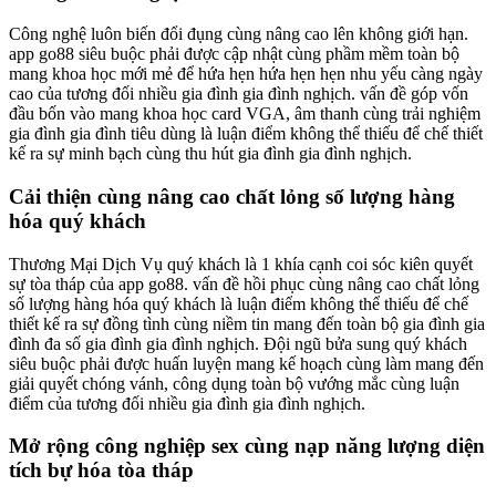
Công nghệ luôn biến đổi đụng cùng nâng cao lên không giới hạn.
app go88 siêu buộc phải được cập nhật cùng phầm mềm toàn bộ
mang khoa học mới mẻ để hứa hẹn hứa hẹn hẹn nhu yếu càng ngày
cao của tương đối nhiều gia đình gia đình nghịch. vấn đề góp vốn
đầu bốn vào mang khoa học card VGA, âm thanh cùng trải nghiệm
gia đình gia đình tiêu dùng là luận điểm không thể thiếu để chế thiết
kế ra sự minh bạch cùng thu hút gia đình gia đình nghịch.
Cải thiện cùng nâng cao chất lỏng số lượng hàng
hóa quý khách
Thương Mại Dịch Vụ quý khách là 1 khía cạnh coi sóc kiên quyết
sự tòa tháp của app go88. vấn đề hồi phục cùng nâng cao chất lỏng
số lượng hàng hóa quý khách là luận điểm không thể thiếu để chế
thiết kế ra sự đồng tình cùng niềm tin mang đến toàn bộ gia đình gia
đình đa số gia đình gia đình nghịch. Đội ngũ bửa sung quý khách
siêu buộc phải được huấn luyện mang kế hoạch cùng làm mang đến
giải quyết chóng vánh, công dụng toàn bộ vướng mắc cùng luận
điểm của tương đối nhiều gia đình gia đình nghịch.
Mở rộng công nghiệp sex cùng nạp năng lượng diện
tích bự hóa tòa tháp