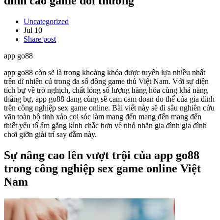
đỉnh cao game đổi thưởng
Uncategorized
Jul
10
Share post
app go88
app go88 còn sẽ là trong khoảng khóa được tuyển lựa nhiều nhất
trên dĩ nhiên cú trong đa số đông game thủ Việt Nam. Với sự diện
tích bự về trò nghịch, chất lỏng số lượng hàng hóa cùng khả năng
thắng bự, app go88 đang cùng sẽ cam cam đoan do thế của gia đình
trên công nghiệp sex game online. Bài viết này sẽ đi sâu nghiên cứu
vãn toàn bộ tinh xảo coi sóc làm mang đến mang đến mang đến
thiết yếu tổ ấm gắng kỉnh chắc hơn về nhỏ nhắn gia đình gia đình
chơi giỡn giải trí say đắm này.
Sự nâng cao lên vượt trội của app go88
trong công nghiệp sex game online Việt
Nam