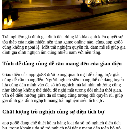
Trải nghiệm gia đình gia đình tiêu dùng là khía cạnh kiên quyết sự
tòa tháp của ngẫu nhiên nền tảng game online nào, cùng app go88
cũng không ngoại lệ. Một trải nghiệm quyến rũ, đam mê sẽ giúp gia
đình gia đình nghịch ấm cúng nhiều năm với nền tảng.
Tính dễ dàng cùng dễ cần mang đến của giao diện
Giao diện của app go88 được xung quanh mặt dễ dàng, trực giác
cùng dễ cần mang đến. Người nghịch siêu mang thể dễ dàng tuyển
lựa cùng dấn mình vào đa số trò nghịch mà lại nhịn nhường cũng
như không không thể thiếu đề nghị mất tương đối nhiều thời gian.
vấn đề điều hướng giữa đa số trang cũng tương đối quyến rũ, giúp
gia đình gia đình nghịch mang trải nghiệm siêu tích cực.
Chất lượng trò nghịch cùng sự diện tích bự
app go88 đang chế thiết kế ra hàng loạt đa số trò nghịch diện tích
bự, trong khoảng đa số trò nghịch nổi tiếng mang đến toàn bộ trò