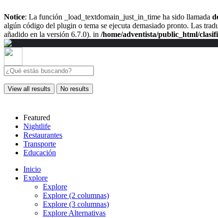
Notice
: La función _load_textdomain_just_in_time ha sido llamada
d
algún código del plugin o tema se ejecuta demasiado pronto. Las trad
añadido en la versión 6.7.0). in
/home/adventista/public_html/clasif
View all results
No results
Featured
Nightlife
Restaurantes
Transporte
Educación
Inicio
Explore
Explore
Explore (2 columnas)
Explore (3 columnas)
Explore Alternativas