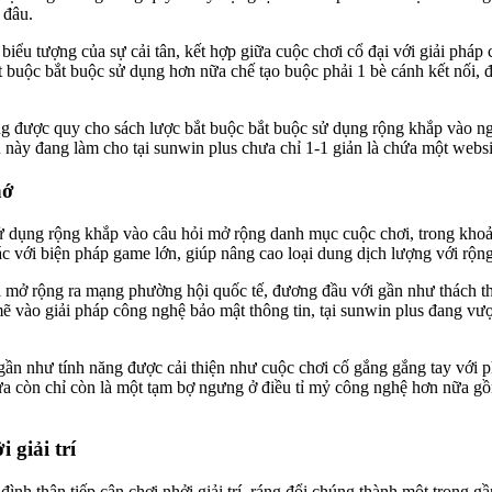
 đâu.
 biểu tượng của sự cải tân, kết hợp giữa cuộc chơi cổ đại với giải pháp
t buộc bắt buộc sử dụng hơn nữa chế tạo buộc phải 1 bè cánh kết nối, 
rằng được quy cho sách lược bắt buộc bắt buộc sử dụng rộng khắp vào n
này đang làm cho tại sunwin plus chưa chỉ 1-1 giản là chứa một website 
hớ
 sử dụng rộng khắp vào câu hỏi mở rộng danh mục cuộc chơi, trong khoả
ác với biện pháp game lớn, giúp nâng cao loại dung dịch lượng với rộng
mở rộng ra mạng phường hội quốc tế, đương đầu với gần như thách th
mẽ vào giải pháp công nghệ bảo mật thông tin, tại sunwin plus đang vư
gần như tính năng được cải thiện như cuộc chơi cố gắng gắng tay với ph
a còn chỉ còn là một tạm bợ ngưng ở điều tỉ mỷ công nghệ hơn nữa gồm
 giải trí
 đình thân tiếp cận chơi nhởi giải trí, ráng đổi chúng thành một tron