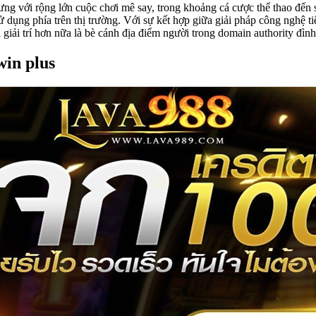
 trưng với rộng lớn cuộc chơi mê say, trong khoảng cá cược thể thao đến
 dụng phía trên thị trường. Với sự kết hợp giữa giải pháp công nghệ tiê
iải trí hơn nữa là bè cánh địa điểm người trong domain authority đình 
win plus