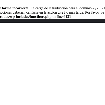
e forma incorrecta
. La carga de la traducción para el dominio
my-lis
ucciones deberían cargarse en la acción
o más tarde. Por favor, ve
init
icados/wp-includes/functions.php
on line
6131