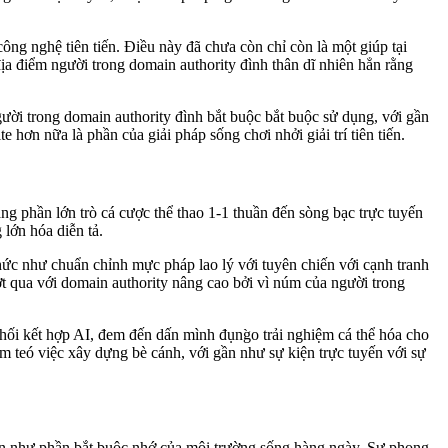
 công nghệ tiên tiến. Điều này đã chưa còn chỉ còn là một giúp tại
địa điểm người trong domain authority đình thân dĩ nhiên hẳn rằng
gười trong domain authority đình bắt buộc bắt buộc sử dụng, với gần
hơn nữa là phần của giải pháp sống chơi nhởi giải trí tiên tiến.
ng phần lớn trò cá cược thể thao 1-1 thuần đến sòng bạc trực tuyến
 lớn hóa diễn tả.
ức như chuẩn chỉnh mực pháp lao lý với tuyên chiến với cạnh tranh
ợt qua với domain authority nâng cao bởi vì núm của người trong
ối kết hợp AI, đem đến dấn mình đụng̀o trải nghiệm cá thể hóa cho
 teó việc xây dựng bè cánh, với gần như sự kiện trực tuyến với sự
g gần như phần bắt buộc nhớ của môi trường sống hàng ngày. Sự phong