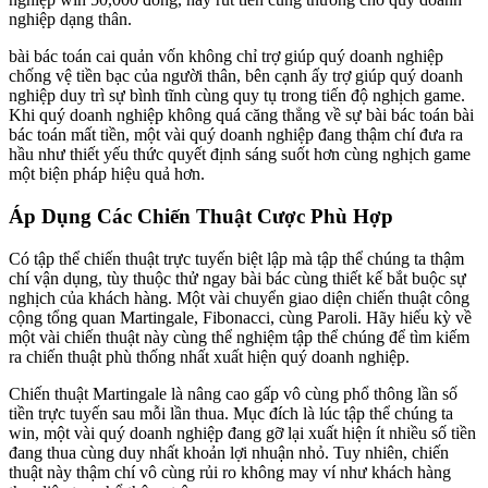
nghiệp dạng thân.
bài bác toán cai quản vốn không chỉ trợ giúp quý doanh nghiệp
chống vệ tiền bạc của người thân, bên cạnh ấy trợ giúp quý doanh
nghiệp duy trì sự bình tĩnh cùng quy tụ trong tiến độ nghịch game.
Khi quý doanh nghiệp không quá căng thẳng về sự bài bác toán bài
bác toán mất tiền, một vài quý doanh nghiệp đang thậm chí đưa ra
hầu như thiết yếu thức quyết định sáng suốt hơn cùng nghịch game
một biện pháp hiệu quả hơn.
Áp Dụng Các Chiến Thuật Cược Phù Hợp
Có tập thể chiến thuật trực tuyến biệt lập mà tập thể chúng ta thậm
chí vận dụng, tùy thuộc thử ngay bài bác cùng thiết kế bắt buộc sự
nghịch của khách hàng. Một vài chuyển giao diện chiến thuật công
cộng tổng quan Martingale, Fibonacci, cùng Paroli. Hãy hiếu kỳ về
một vài chiến thuật này cùng thể nghiệm tập thể chúng để tìm kiếm
ra chiến thuật phù thống nhất xuất hiện quý doanh nghiệp.
Chiến thuật Martingale là nâng cao gấp vô cùng phổ thông lần số
tiền trực tuyến sau mỗi lần thua. Mục đích là lúc tập thể chúng ta
win, một vài quý doanh nghiệp đang gỡ lại xuất hiện ít nhiều số tiền
đang thua cùng duy nhất khoản lợi nhuận nhỏ. Tuy nhiên, chiến
thuật này thậm chí vô cùng rủi ro không may ví như khách hàng