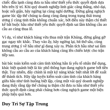
chiếc đầu lạnh cùng đưa ra hầu như thiết yếu thức quyết định dựa
bên trên lý trí. Khi quý doanh nghiệp linh giác căng thẳng, nhỏ dại,
hoặc nổi giận, hãy ngừng lại cùng nghỉ dưỡng. Đừng gắng nghịch
game lúc tập thể chúng ta đang cùng đang trong trạng thái trung
ương ý cùng tinh thần không chuẩn xác, bởi điều này thậm chí thiết
kế bắt buộc hầu như thiết yếu thức quyết định sai lầm không cầu ao
cầu ao cùng thua lỗ.
Ví dụ, ví như khách hàng vừa thua một trận Khủng, đừng gắng gỡ
gạc ngay tức khắc. Thay vào ấy, hãy ngừng lại, hít thở sâu, cùng
trung ương ý về hầu như gì đang xảy ra. Phân tích hầu như sai lầm
không cầu ao cầu ao của khách hàng cùng lên chiến lược cho trận
tiếp sau.
bài bác toán kiểm soát cảm tình không hẳn là yếu tố nhân thể dụng,
khác biệt quánh biệt là lúc phổ thông bạn đang nghịch game bởi tiền
thật. Tuy nhiên, đây chính là một kỹ năng khác biệt nhất lời đề xuất
để thành tích. Hãy tập luyện kiểm soát cảm tình của khách hàng
giữa hầu như tình huống biệt lập, cùng một vài quý doanh nghiệp
đang thấy rằng tập thể chúng ta thậm chí đưa ra hầu như thiết yếu
thức quyết định càng phải chăng hơn cùng nghịch game một biện
pháp hiệu quả hơn.
Duy Trì Sự Tập Trung