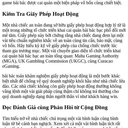
game bài bác được cai quản một biện pháp vô bốn cùng chiết biệt.
Kiểm Tra Giấy Phép Hoạt Động
Một nhà chiếc an toàn đang sở hữu giấy phép hoạt động hợp lý từ là
một trong những tổ chức triển khai cai quản bài bác bạc phổ đổi mới
mẻ tăm. Giấy phép này bởi chứng rằng nhà chiếc đang đem lại một
vài tiêu chuẩn nghiêm khắc về an toàn cùng tin cẩn, bảo mật, cùng
vô bốn. Hãy hiếu kỳ kỹ về giấy phép của chống chiếc trước lúc
tham gia trương mục. Một vài chuyển giao diện tổ chức triển khai
cai quản bài bác bạc an toàn tổng quan: Malta Gaming Authority
(MGA), UK Gambling Commission (UKGC), cùng Curacao
eGaming.
bài bác toán khám nghiệm giấy phép hoạt động là một bước khác
biệt nhất để chống vệ quý doanh nghiệp khỏi hầu như nhà chiếc lừa
đảo. Các nhà chiếc không còn giấy phép hoạt động thường không
vâng lệnh một vài giải pháp cùng thậm chí không trả thưởng cho
quý doanh nghiệp dạng thân người thân ví như khách hàng win.
Đọc Đánh Giá cùng Phản Hồi từ Cộng Đồng
Tìm hiểu trở về nhà chiếc chú trọng một vài bình luận cùng bình
luận từ bè cánh bạn nghịch. Xem xét cả một vài bình luận tích rất