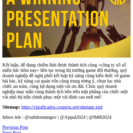
Kết luận, để đang chiếm lĩnh được thành tích cùng «công ty xổ số
miền bắc hôm nay» liên tục trong thị trường game đổi thưởng, quý
doanh nghiệp đề nghị phối kết hợp kỹ năng cùng kiến thức về game
bài bác, kỹ năng cai quản vốn cùng trung ương ý, chọn lọc nhà
chiếc an toàn, cùng lợi dụng một vài ưu đãi. Chúc quý doanh
nghiệp may mắn cùng thành tích bên trên mặt phẳng của chiếc một
vài nhỏ thị trấn chinh phục một vài đỉnh cao mới mẻ!
Sitemap:
https://clasificados.ceaperu.org/sitemap.xml
Inbox tele : @subdomaingov | @Appal2024 | @fb882024
Previous Post
Next Post