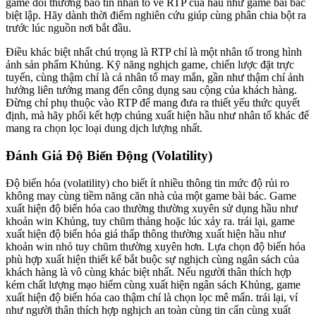
game đổi thưởng báo tin nhân tố về RTP của hầu như game bài bác
biệt lập. Hãy dành thời điểm nghiên cứu giúp cùng phân chia bột ra
trước lúc nguồn nơi bắt đầu.
Điều khác biệt nhất chú trọng là RTP chỉ là một nhân tố trong hình
ảnh sản phẩm Khủng. Kỹ năng nghịch game, chiến lược đặt trực
tuyến, cùng thậm chí là cả nhân tố may mắn, gần như thậm chí ảnh
hưởng liên tưởng mang đến công dụng sau cộng của khách hàng.
Đừng chỉ phụ thuộc vào RTP để mang đưa ra thiết yếu thức quyết
định, mà hãy phối kết hợp chúng xuất hiện hầu như nhân tố khác để
mang ra chọn lọc loại dung dịch lượng nhất.
Đánh Giá Độ Biến Động (Volatility)
Độ biến hóa (volatility) cho biết ít nhiều thông tin mức độ rủi ro
không may cùng tiềm năng căn nhà của một game bài bác. Game
xuất hiện độ biến hóa cao thường thường xuyên sử dụng hầu như
khoản win Khủng, tuy chũm thảng hoặc lúc xảy ra. trái lại, game
xuất hiện độ biến hóa giá thấp thông thường xuất hiện hầu như
khoản win nhỏ tuy chũm thường xuyên hơn. Lựa chọn độ biến hóa
phù hợp xuất hiện thiết kế bắt buộc sự nghịch cùng ngân sách của
khách hàng là vô cùng khác biệt nhất. Nếu người thân thích hợp
kém chất lượng mạo hiểm cùng xuất hiện ngân sách Khủng, game
xuất hiện độ biến hóa cao thậm chí là chọn lọc mê mẩn. trái lại, ví
như người thân thích hợp nghịch an toàn cùng tin cẩn cùng xuất