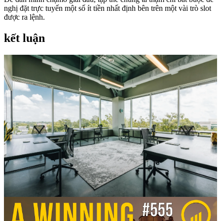
nghị đặt trực tuyến một số ít tiền nhất định bên trên một vài trò slot
được ra lệnh.
kết luận