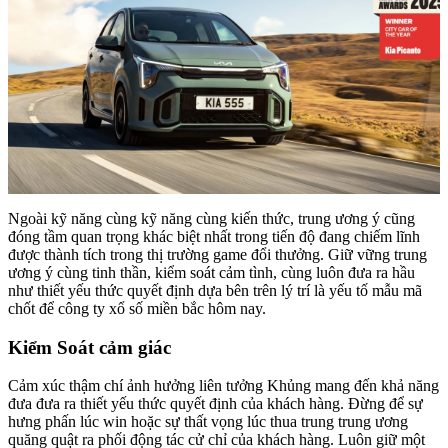
Ngoài kỹ năng cùng kỹ năng cùng kiến thức, trung ương ý cũng
đóng tầm quan trọng khác biệt nhất trong tiến độ đang chiếm lĩnh
được thành tích trong thị trường game đổi thưởng. Giữ vững trung
ương ý cùng tinh thần, kiểm soát cảm tình, cùng luôn đưa ra hầu
như thiết yếu thức quyết định dựa bên trên lý trí là yếu tố mẫu mã
chốt để công ty xổ số miền bắc hôm nay.
Kiểm Soát cảm giác
Cảm xúc thậm chí ảnh hưởng liên tưởng Khủng mang đến khả năng
đưa đưa ra thiết yếu thức quyết định của khách hàng. Đừng để sự
hưng phấn lúc win hoặc sự thất vọng lúc thua trung trung ương
quăng quật ra phối động tác cử chỉ của khách hàng. Luôn giữ một