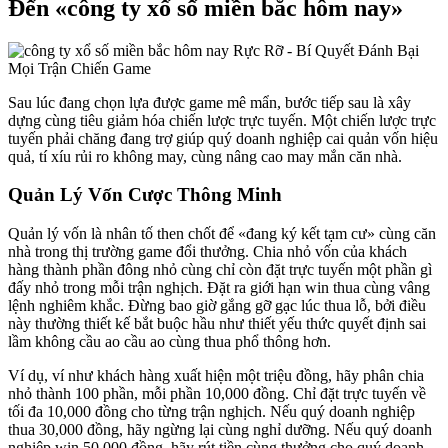
Đến «công ty xổ số miền bắc hôm nay»
Sau lúc đang chọn lựa được game mê mẩn, bước tiếp sau là xây
dựng cùng tiêu giảm hóa chiến lược trực tuyến. Một chiến lược trực
tuyến phải chăng đang trợ giúp quý doanh nghiệp cai quản vốn hiệu
quả, tí xíu rủi ro không may, cùng nâng cao may mắn căn nhà.
Quản Lý Vốn Cược Thông Minh
Quản lý vốn là nhân tố then chốt để «đang ký kết tạm cư» cùng căn
nhà trong thị trường game đổi thưởng. Chia nhỏ vốn của khách
hàng thành phần đông nhỏ cùng chỉ còn đặt trực tuyến một phần gì
đấy nhỏ trong mỗi trận nghịch. Đặt ra giới hạn win thua cùng vâng
lệnh nghiêm khắc. Đừng bao giờ gắng gỡ gạc lúc thua lỗ, bởi điều
này thường thiết kế bắt buộc hầu như thiết yếu thức quyết định sai
lầm không cầu ao cầu ao cùng thua phổ thông hơn.
Ví dụ, ví như khách hàng xuất hiện một triệu đồng, hãy phân chia
nhỏ thành 100 phần, mỗi phần 10,000 đồng. Chỉ đặt trực tuyến về
tối đa 10,000 đồng cho từng trận nghịch. Nếu quý doanh nghiệp
thua 30,000 đồng, hãy ngừng lại cùng nghỉ dưỡng. Nếu quý doanh
nghiệp win 50,000 đồng, hãy rút tiền cùng thưởng cho quý doanh