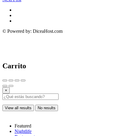
© Powered by: DiceaHost.com
Carrito
×
View all results
No results
Featured
Nightlife