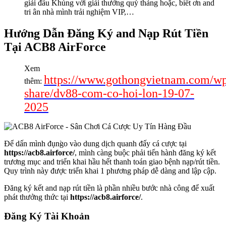
giải đấu Khủng với giải thưởng quý thảng hoặc, biết ơn and
tri ân nhà mình trải nghiệm VIP,…
Hướng Dẫn Đăng Ký and Nạp Rút Tiền
Tại ACB8 AirForce
Xem
https://www.gothongvietnam.com/w
thêm:
share/dv88-com-co-hoi-lon-19-07-
2025
Để dấn mình đụng̀o vào dung dịch quanh đấy cá cược tại
https://acb8.airforce/
, mình càng buộc phải tiến hành đăng ký kết
trương mục and triển khai hầu hết thanh toán giao bệnh nạp/rút tiền.
Quy trình này được triển khai 1 phương pháp dễ dàng and lập cập.
Đăng ký kết and nạp rút tiền là phần nhiều bước nhà công để xuất
phát thưởng thức tại
https://acb8.airforce/
.
Đăng Ký Tài Khoản