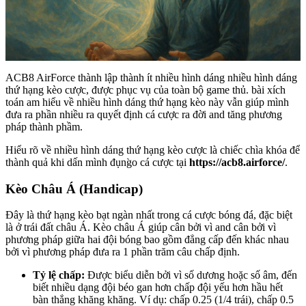
ACB8 AirForce thành lập thành ít nhiều hình dáng nhiều hình dáng
thứ hạng kèo cược, được phục vụ của toàn bộ game thủ. bài xích
toán am hiểu về nhiều hình dáng thứ hạng kèo này vẫn giúp mình
đưa ra phần nhiều ra quyết định cá cược ra đời and tăng phương
pháp thành phầm.
Hiểu rõ về nhiều hình dáng thứ hạng kèo cược là chiếc chìa khóa để
thành quả khi dấn mình đụng̀o cá cược tại
https://acb8.airforce/
.
Kèo Châu Á (Handicap)
Đây là thứ hạng kèo bạt ngàn nhất trong cá cược bóng đá, đặc biệt
là ở trái đất châu Á. Kèo châu Á giúp cân bởi vì and cân bởi vì
phương pháp giữa hai đội bóng bao gồm đẳng cấp đến khác nhau
bởi vì phương pháp đưa ra 1 phần trăm câu chấp định.
Tỷ lệ chấp:
Được biểu diễn bởi vì số dương hoặc số âm, đến
biết nhiều dạng đội béo gan hơn chấp đội yếu hơn hầu hết
bàn thắng khăng khăng. Ví dụ: chấp 0.25 (1/4 trái), chấp 0.5