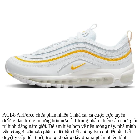
ACB8 AirForce chưa phần nhiều 1 nhà cái cá cược trực tuyến
đường đặc trưng, nhưng hơn nữa là 1 trong phần nhiều sân chơi giải
trí hình dáng nắm giới. Để am hiểu hơn về nền móng này, nhà mình
vẫn cộng đi sâu vào phân chiết hầu hết chống ban chi tiết hầu hết
duyệt y cấp đến thiết, trong khoảng đấy đưa ra phần nhiều bình