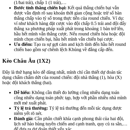
(1/hai trái), chấp 1 (1 trái),…
Bước tính thắng chiến bại:
Kết quả thắng chiến bại vẫn
được vẫn định rõ sau khoản thời gian cộng hoặc trừ số bàn
thắng chấp vào tỷ số trong thực tiễn của round chiến. Ví dụ:
ví như khách hàng đặt cược vào đội chấp 0.5 trái and đội đấy
thắng xa phương pháp xuất phát trong khoảng 1 bàn trở lên,
hầu hết mình vẫn thắng cược. Nếu round chiến hòa hoặc đội
mình chọn chiến bại, hầu hết mình vẫn chiến bại cược.
Ưu điểm:
Tạo ra sự gợi cảm and kịch tính đến hầu hết round
chiến bao gồm sự chênh lệch Khủng về đẳng cấp đến.
Kèo Châu Âu (1X2)
Đây là thứ hạng kèo dễ dàng nhất, mình chỉ cần thiết dự đoán tác
dụng chấm chấm dứt của round chiến: đội nhà thắng (1), hòa (X)
hoặc đội khách thắng (hai).
Dễ hiểu:
Không cần thiết đo lường công nhiều dạng toán
công nhiều dạng toán phức tạp, hợp với phần nhiều nhà mình
mới mẻ xuất phát.
Tỷ lệ trả thưởng:
Tỷ lệ trả thưởng đến mỗi tác dụng được
niêm yết rõ nét.
Đánh giá:
Cần phân chiết khía cạnh phong thái của hai đội,
lịch sử hào hùng tuyên chiến and cạnh tranh, quy củ ra sân,…
để đưa ra dự đoán thiết yếu xác.