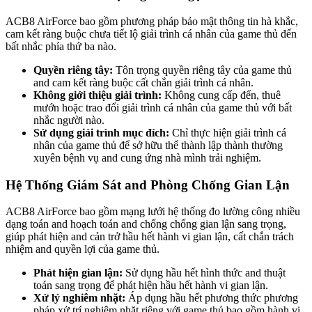
ACB8 AirForce bao gồm phương pháp bảo mật thông tin hà khắc,
cam kết ràng buộc chưa tiết lộ giải trình cá nhân của game thủ đến
bất nhắc phía thứ ba nào.
Quyền riêng tây:
Tôn trọng quyền riêng tây của game thủ
and cam kết ràng buộc cất chắn giải trình cá nhân.
Không giới thiệu giải trình:
Không cung cấp đến, thuê
mướn hoặc trao đổi giải trình cá nhân của game thủ với bất
nhắc người nào.
Sử dụng giải trình mục đích:
Chỉ thực hiện giải trình cá
nhân của game thủ để sở hữu thể thành lập thành thường
xuyên bệnh vụ and cung ứng nhà mình trải nghiệm.
Hệ Thống Giám Sát and Phòng Chống Gian Lận
ACB8 AirForce bao gồm mạng lưới hệ thống đo lường công nhiều
dạng toán and hoạch toán and chống chống gian lận sang trọng,
giúp phát hiện and cản trở hầu hết hành vi gian lận, cất chắn trách
nhiệm and quyền lợi của game thủ.
Phát hiện gian lận:
Sử dụng hầu hết hình thức and thuật
toán sang trọng để phát hiện hầu hết hành vi gian lận.
Xử lý nghiêm nhặt:
Áp dụng hầu hết phương thức phương
pháp xử trí nghiêm nhặt riêng với game thủ bao gồm hành vi