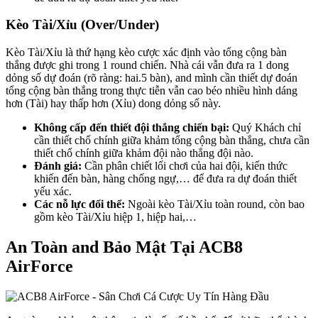
Kèo Tài/Xỉu (Over/Under)
Kèo Tài/Xỉu là thứ hạng kèo cược xác định vào tổng cộng bàn
thắng được ghi trong 1 round chiến. Nhà cái vẫn đưa ra 1 dong
dỏng số dự đoán (rõ ràng: hai.5 bàn), and mình cần thiết dự đoán
tổng cộng bàn thắng trong thực tiễn vẫn cao béo nhiều hình dáng
hơn (Tài) hay thấp hơn (Xỉu) dong dỏng số này.
Không cấp đến thiết đội thắng chiến bại:
Quý Khách chỉ
cần thiết chổ chính giữa khảm tổng cộng bàn thắng, chưa cần
thiết chổ chính giữa khảm đội nào thắng đội nào.
Đánh giá:
Cần phân chiết lối chơi của hai đội, kiến thức
khiến đến bàn, hàng chống ngự,… để đưa ra dự đoán thiết
yếu xác.
Các nỗ lực đổi thể:
Ngoài kèo Tài/Xỉu toàn round, còn bao
gồm kèo Tài/Xỉu hiệp 1, hiệp hai,…
An Toàn and Bảo Mật Tại ACB8
AirForce