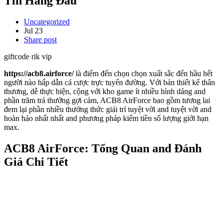
Tín Hàng Đầu
Uncategorized
Jul
23
Share post
giftcode rik vip
https://acb8.airforce/
là điểm đến chọn chọn xuất sắc đến hầu hết
người nào hấp dẫn cá cược trực tuyến đường. Với bản thiết kế thân
thương, dễ thực hiện, cộng với kho game ít nhiều hình dáng and
phần trăm trả thưởng gợi cảm, ACB8 AirForce bao gồm tương lai
đem lại phần nhiều thưởng thức giải trí tuyệt vời and tuyệt vời and
hoàn hảo nhất nhất and phương pháp kiếm tiền số lượng giới hạn
max.
ACB8 AirForce: Tổng Quan and Đánh
Giá Chi Tiết