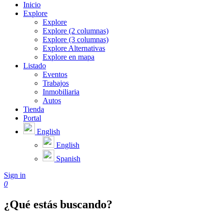
Inicio
Explore
Explore
Explore (2 columnas)
Explore (3 columnas)
Explore Alternativas
Explore en mapa
Listado
Eventos
Trabajos
Inmobiliaria
Autos
Tienda
Portal
English
English
Spanish
Sign in
0
¿Qué estás buscando?